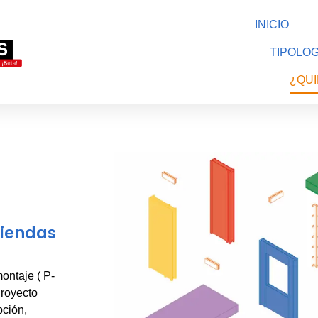
INICIO
TIPOLOG
¿QU
viendas
ontaje ( P-
Proyecto
pción,